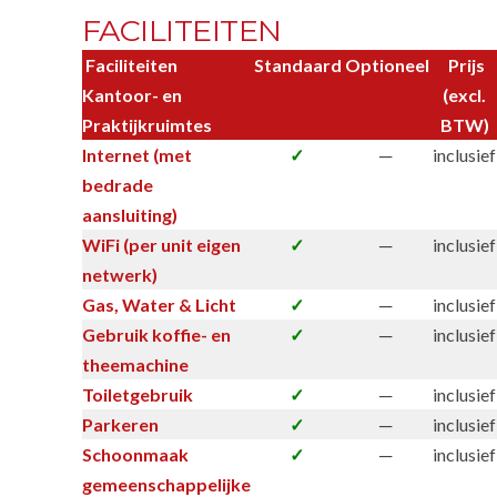
FACILITEITEN
Faciliteiten
Standaard
Optioneel
Prijs
Kantoor- en
(excl.
Praktijkruimtes
BTW)
Internet (met
✓
─
inclusief
bedrade
aansluiting)
WiFi (per unit eigen
✓
─
inclusief
netwerk)
Gas, Water & Licht
✓
─
inclusief
Gebruik koffie- en
✓
─
inclusief
theemachine
Toiletgebruik
✓
─
inclusief
Parkeren
✓
─
inclusief
Schoonmaak
✓
─
inclusief
gemeenschappelijke