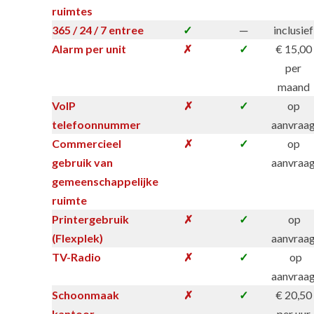
ruimtes
365 / 24 / 7 entree
✓
─
inclusief
Alarm per unit
✗
✓
€ 15,00
per
maand
VoIP
✗
✓
op
telefoonnummer
aanvraa
Commercieel
✗
✓
op
gebruik van
aanvraa
gemeenschappelijke
ruimte
Printergebruik
✗
✓
op
(Flexplek)
aanvraa
TV-Radio
✗
✓
op
aanvraa
Schoonmaak
✗
✓
€ 20,50
kantoor
per uur