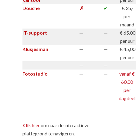
Douche
✗
✓
€ 35,-
per
maand
IT-support
─
─
€ 65,00
per uur
Klusjesman
─
─
€ 45,00
per uur
─
─
Fotostudio
─
─
vanaf €
60,00
per
dagdeel
Klik hier
om naar de interactieve
plattegrond te navigeren.