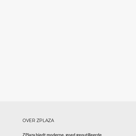
OVER ZPLAZA
ZPlaza biedt moderne, goed geoutilleerde